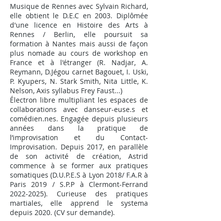
Musique de Rennes avec Sylvain Richard,
elle obtient le D.E.C en 2003. Diplômée
d'une licence en Histoire des Arts à
Rennes / Berlin, elle poursuit sa
formation à Nantes mais aussi de façon
plus nomade au cours de workshop en
France et à l'étranger (R. Nadjar, A.
Reymann, D.Jégou carnet Bagouet, I. Uski,
P. Kyupers, N. Stark Smith, Nita Little, K.
Nelson, Axis syllabus Frey Faust...)
Électron libre multipliant les espaces de
collaborations avec danseur-euse.s et
comédien.nes. Engagée depuis plusieurs
années dans la pratique de
l’improvisation et du Contact-
Improvisation. Depuis 2017, en parallèle
de son activité de création, Astrid
commence à se former aux pratiques
somatiques (D.U.P.E.S à Lyon 2018/ F.A.R à
Paris 2019 / S.P.P à Clermont-Ferrand
2022-2025)
. Curieuse des pratiques
martiales, elle apprend le systema
depuis 2020. (CV sur demande).