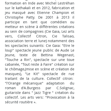
formation en Inde avec Michel Lestréhan
sur le kathakali et en 2012, fabrication et
jeu masqué avec Etienne Champion et
Christophe Patty. De 2001 à 2013 il
participe en tant que comédien ou
metteur en scène à différentes créations
au sein de compagnies (Cie Gaia, Lez arts
vers, Collectif Citron, Cie Talisao,
association terre et lune) notamment des
les spectacles suivants: Cie Gaia: "Etre le
loup" spectacle jeune public de Aude Le
Jeune, texte de Bettina Wegenast,
"Touche a Rin", spectacle sur une toue
cabanée, "Tout reste à Faire" création sur
le chômage,(mise en scène et création de
masques), "Le Kit" spectacle de rue
traitant de la culture. Collectif citron:
"l'Orange mécanique" adaptation du
roman d'A.Burgess par C.Solignac,
guitariste dans " Jazz Tigre " création du
collectif. Les arts vers: "Provocation à la
sécurité routière ».