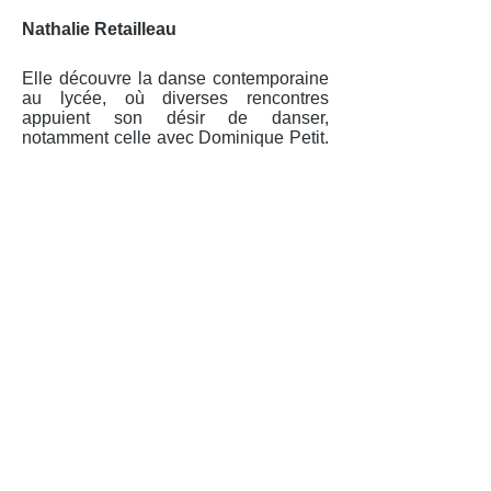
Nathalie Retailleau
Elle découvre la danse contemporaine
au lycée, où diverses rencontres
appuient son désir de danser,
notamment celle avec Dominique Petit.
Elle poursuit sa formation au
CEPACFRD et au CNR de Nantes où
elle obtient son DEC en danse
contemporaine. Puis elle continue ses
recherches au sein de la classe de
perfectionnement du conservatoire de
La Rochelle, les rencontres y sont
riches et formatrices, Marion Ballester,
Régine Chopinot notamment. Puis elle
poursuit sa formation dans une autre
voie en entrant au CEFEDEM de
Nantes où elle obtient en 2009 son DE
de professeur de danse. Interprète
dans plusieurs compagnie, la
Compagnie du Nouveau Jour (jeune
public), la Compagnie Bobaïnko, Cie
Illumina et la Cie l’Instant, elle se