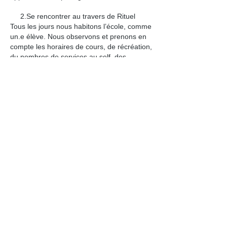
2.Se rencontrer au travers de Rituel
Tous les jours nous habitons l’école, comme
un.e élève. Nous observons et prenons en
compte les horaires de cours, de récréation,
du nombres de services au self, des
horaires de temps calmes ( si ily en a).
Nous nous invitons dans les classes ( en
accords avec les enseignant.e.s), au sein
d’une
heure de cours. Par des passages brefs et
répétés tout au long de la semaine, nous
venons danser dans les classes, suspendre
l’habitude et considérer autrement les
rapports entre les personnes, les lieux, les
fonctionnements. Nous retrouvons les
mêmes élèves dans la cour, à la cantine,
amenant
ponctuellement de la musique et ouvrant un
espace de mouvement où toustes peuvent
participer librement.