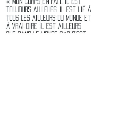
«
Mon corps en fait, il est
toujours ailleurs. Il est lié à
tous les ailleurs du monde et
à vrai dire il est ailleurs
que dans le monde car c’est
autour de lui que les choses
sont disposées. C’est par
rapport à lui comme par
rapport à un souverain qu’il y
a un dessus, un dessous, une
droite, une gauche, un avant,
un arrière, un proche, un
lointain. Le corps il est le
0
point
du monde ; là où les
chemins et les espaces
»
viennent se croiser....