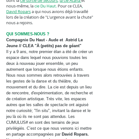
dont la
cie sortie de Secours
,
la cie Atana
et
nous-même, la
cie Du Haut.
Pour ce CLEA
,
David Ropars
a qui nous avions déjà travaillé
lors de la création de "L'urgence avant la chute"
nous a rejoins.
QUI SOMMES-NOUS ?
Compagnie Du Haut - Aude et Astrid Le
Jeune // CLEA "À (petits) pas de géant"
Il y a 9 ans, notre premier élan a été de créer un
espace dans lequel nous pouvions toutes les
deux à nouveau jouer ensemble, un peu
autrement que lorsque nous étions enfants.
Nous nous sommes alors retrouvées à travers
les gestes de la danse et du théâtre, du
mouvement et du dire. La cie est depuis un lieu
de rencontre, d'expérimentation, de recherche et
de création artistique. Très vite, les espaces
autres que les salles de spectacle ont aiguisé
notre curiosité; "l'in situ", invitant la danse et le
jeu là où ils ne sont pas attendus. Les
CUMULUS# en sont des terrains de jeux
privilégiés. C’est ce que nous venons ici mettre
en partage accompagnées par
David Ropars.