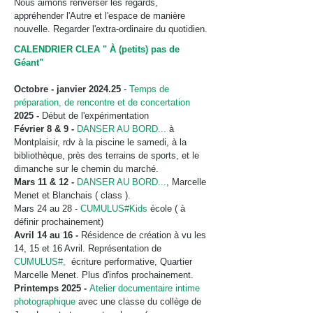
Nous aimons renverser les regards,
appréhender l'Autre et l'espace de manière
nouvelle. Regarder l'extra-ordinaire du quotidien.
CALENDRIER CLEA " À (petits) pas de
Géant"
Octobre - janvier 2024.25
-
Temps de
préparation, de rencontre et de concertation
2025
-
Début de l'expérimentation
Février 8 & 9 -
DANSER AU BORD...
à
Montplaisir, rdv à la piscine le samedi, à la
bibliothèque, près des terrains de sports, et le
dimanche sur le chemin du marché.
Mars 11 & 12 -
DANSER AU BORD...
, Marcelle
Menet et Blanchais ( class ).
Mars 24 au 28 -
CUMULUS#Kids
école ( à
définir prochainement)
Avril 14 au 16 -
Résidence de création à vu les
14, 15 et 16 Avril. Représentation de
CUMULUS#,
écriture performative, Quartier
Marcelle Menet. Plus d'infos prochainement.
Printemps 2025 -
Atelier documentaire intime
photographique
avec une classe du collège de