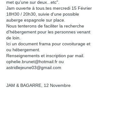
met qu'une sur deux...etc".
Jam ouverte à tous.tes mercredi 15 Février
18H30 / 20h30, suivie d'une possible
auberge espagnole sur place.
Nous tenterons de faciliter la recherche
d'hébergement pour les personnes venant
de loin.
Ici un document frama pour covoiturage et
ou hébergement.
Renseignements et inscription par mail.
ophelie.brunet@hotmail.fr
ou
astridlejeune03@gmail.com
JAM & BAGARRE, 12 Novembre
18H30/21H00
Dans le cadre du stage
(Des)accords
d'attentions
qui a lieu du 11 au 13
Novembre*à lorient, nous proposons une
pratique libre "JAM & BAGARRE".
Précisons de suite que celleux qui n'ont
aucune expérience de bagarre sont
bienvenu.e.s; la confrontation n'est qu'un
prétexte au jeu et à l'imprévu. À ce titre